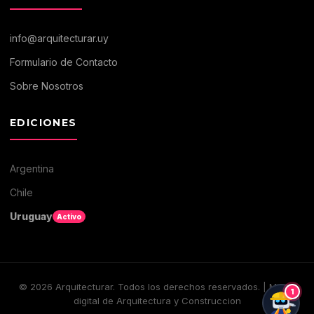
info@arquitecturar.uy
Formulario de Contacto
Sobre Nosotros
EDICIONES
Argentina
Chile
Uruguay
Activo
©
2026
Arquitecturar. Todos los derechos reservados. | Medio
1
digital de Arquitectura y Construccion