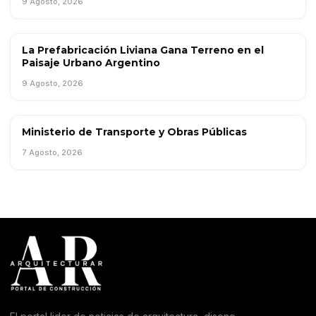
9 Agosto, 2026
La Prefabricación Liviana Gana Terreno en el
TENDENCIAS
Paisaje Urbano Argentino
9 Agosto, 2026
Ministerio de Transporte y Obras Públicas
OBRA PÚBLICA
7 Agosto, 2026