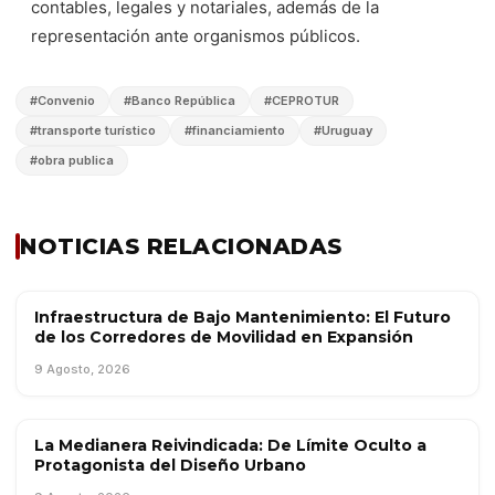
contables, legales y notariales, además de la
representación ante organismos públicos.
#
Convenio
#
Banco República
#
CEPROTUR
#
transporte turístico
#
financiamiento
#
Uruguay
#
obra publica
NOTICIAS RELACIONADAS
Infraestructura de Bajo Mantenimiento: El Futuro
OBRA PÚBLICA
de los Corredores de Movilidad en Expansión
9 Agosto, 2026
La Medianera Reivindicada: De Límite Oculto a
TENDENCIAS
Protagonista del Diseño Urbano