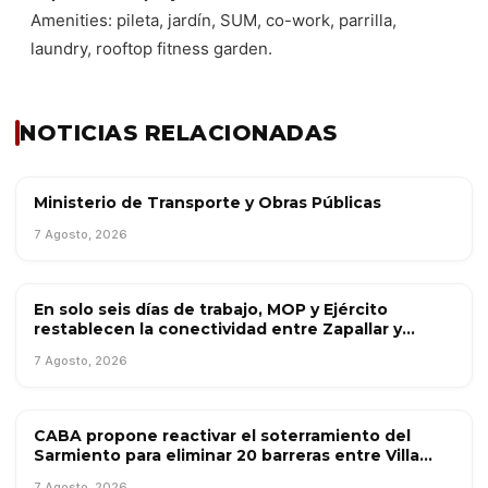
Amenities: pileta, jardín, SUM, co-work, parrilla,
laundry, rooftop fitness garden.
NOTICIAS RELACIONADAS
Ministerio de Transporte y Obras Públicas
OBRA PÚBLICA
7 Agosto, 2026
En solo seis días de trabajo, MOP y Ejército
OBRA PÚBLICA
restablecen la conectividad entre Zapallar y
Catapilco con puente mecano
7 Agosto, 2026
CABA propone reactivar el soterramiento del
OBRA PÚBLICA
Sarmiento para eliminar 20 barreras entre Villa
Luro y Caballito
7 Agosto, 2026