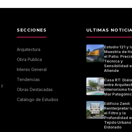
SECCIONES
ULTIMAS NOTICI
Estudio 121 y l
Arquitectura
Maestría de Ha
el Patio: Preci
Obra Publica
Técnica y
Sensibilidad e
Interes General
Allende
Tendencias
Casa RT: Diál
entre Arquitec
 y
Obras Destacadas
Interiorismo fr
Mar Patagónic
Catalogo de Estudios
Edificio Zenit:
Reinterpretar l
el Filtro y la
Profundidad e
Tejido Urbano
Eldorado