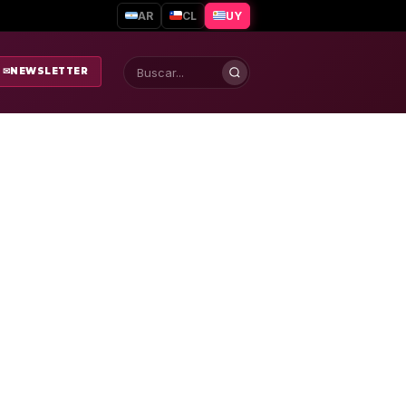
AR
CL
UY
✉
NEWSLETTER