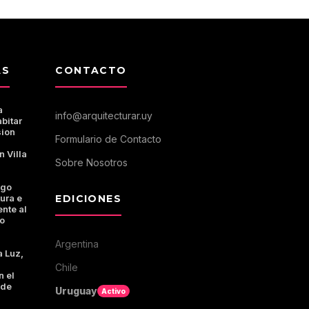
AS
CONTACTO
a
info@arquitecturar.uy
bitar
sion
Formulario de Contacto
n Villa
Sobre Nosotros
ogo
tura e
EDICIONES
ente al
o
Argentina
a Luz,
Chile
n el
 de
Uruguay
Activo