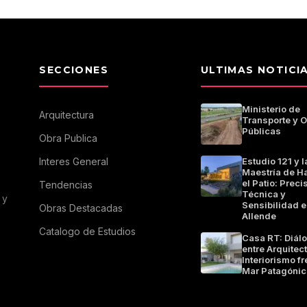
SECCIONES
ULTIMAS NOTICI
Ministerio de
Arquitectura
Transporte y 
Públicas
Obra Publica
Interes General
Estudio 121 y l
Maestría de Ha
el Patio: Preci
Tendencias
Técnica y
 y
Sensibilidad e
Obras Destacadas
Allende
Catalogo de Estudios
Casa RT: Diál
entre Arquitec
Interiorismo fr
Mar Patagónic