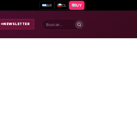
AR
CL
UY
✉
NEWSLETTER