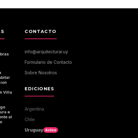
AS
CONTACTO
info@arquitecturar.uy
Obras
Formulario de Contacto
a
Sobre Nosotros
bitar
sion
EDICIONES
n Villa
ogo
Argentina
tura e
ente al
Chile
o
Uruguay
Activo