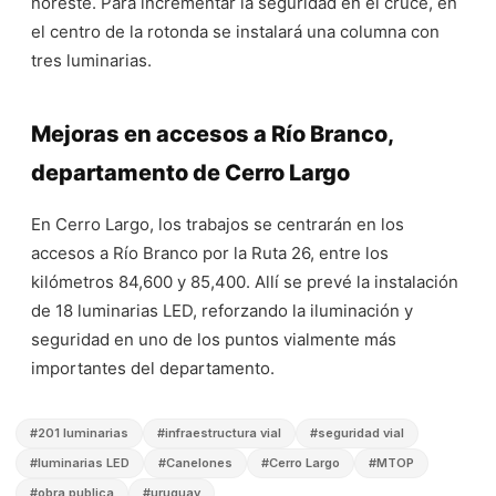
noreste. Para incrementar la seguridad en el cruce, en
el centro de la rotonda se instalará una columna con
tres luminarias.
Mejoras en accesos a Río Branco,
departamento de Cerro Largo
En Cerro Largo, los trabajos se centrarán en los
accesos a Río Branco por la Ruta 26, entre los
kilómetros 84,600 y 85,400. Allí se prevé la instalación
de 18 luminarias LED, reforzando la iluminación y
seguridad en uno de los puntos vialmente más
importantes del departamento.
#
201 luminarias
#
infraestructura vial
#
seguridad vial
#
luminarias LED
#
Canelones
#
Cerro Largo
#
MTOP
#
obra publica
#
uruguay