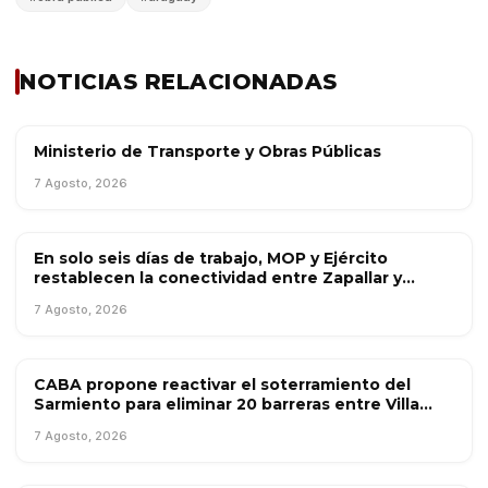
NOTICIAS RELACIONADAS
Ministerio de Transporte y Obras Públicas
OBRA PÚBLICA
7 Agosto, 2026
En solo seis días de trabajo, MOP y Ejército
OBRA PÚBLICA
restablecen la conectividad entre Zapallar y
Catapilco con puente mecano
7 Agosto, 2026
CABA propone reactivar el soterramiento del
OBRA PÚBLICA
Sarmiento para eliminar 20 barreras entre Villa
Luro y Caballito
7 Agosto, 2026