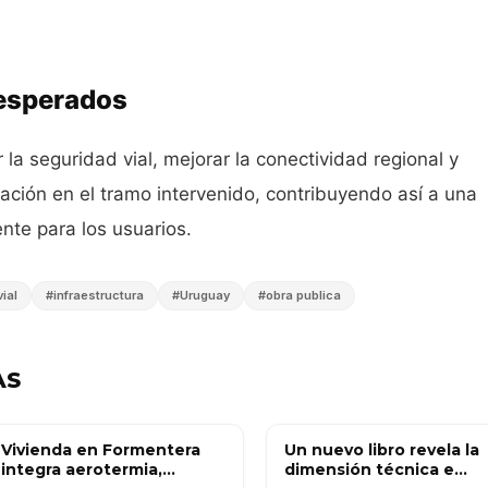
 esperados
r la seguridad vial, mejorar la conectividad regional y
lación en el tramo intervenido, contribuyendo así a una
ente para los usuarios.
ial
#
infraestructura
#
Uruguay
#
obra publica
AS
Vivienda en Formentera
Un nuevo libro revela la
OBRA PÚBLICA
OBRA PÚBLICA
integra aerotermia,
dimensión técnica e