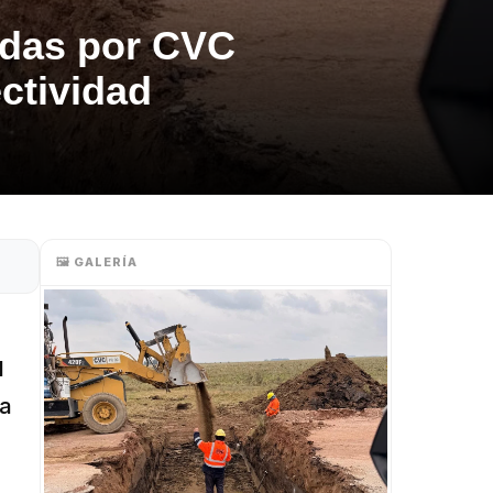
tadas por CVC
ectividad
🖼️ GALERÍA
l
ra