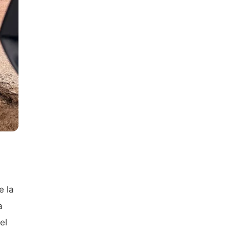
e la
a
el