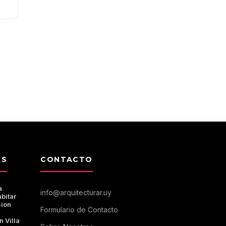
AS
CONTACTO
a
info@arquitecturar.uy
bitar
sion
Formulario de Contacto
n Villa