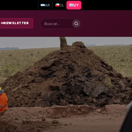
AR
CL
UY
✉
NEWSLETTER