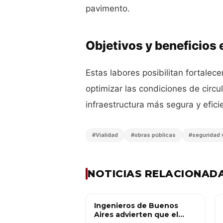
pavimento.
Objetivos y beneficios
Estas labores posibilitan fortalece
optimizar las condiciones de circu
infraestructura más segura y efici
#
Vialidad
#
obras públicas
#
seguridad v
NOTICIAS RELACIONAD
Ingenieros de Buenos
OBRA PÚBLICA
Aires advierten que el