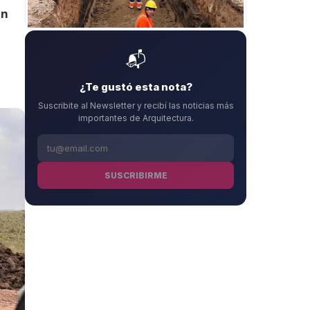
un
📬
¿Te gustó esta nota?
Suscribite al Newsletter y recibí las noticias más
importantes de Arquitectura.
SUSCRIBIRME