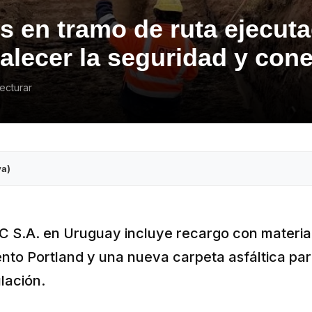
es en tramo de ruta ejecu
talecer la seguridad y con
ecturar
va)
VC S.A. en Uruguay incluye recargo con materia
nto Portland y una nueva carpeta asfáltica pa
ulación.