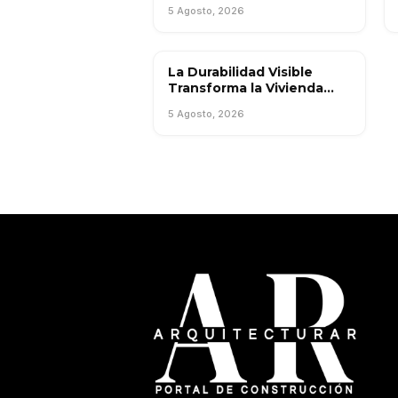
mantenimiento privado de
5 Agosto, 2026
caminos rurales requiere
dirección profesional
La Durabilidad Visible
TENDENCIAS
Transforma la Vivienda
Urbana Argentina
5 Agosto, 2026