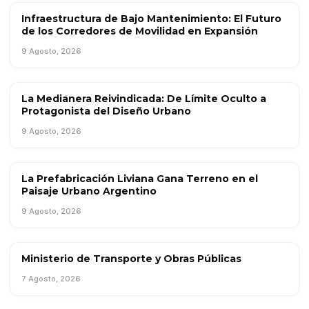
Infraestructura de Bajo Mantenimiento: El Futuro
OBRA PÚBLICA
de los Corredores de Movilidad en Expansión
9 Agosto, 2026
La Medianera Reivindicada: De Límite Oculto a
TENDENCIAS
Protagonista del Diseño Urbano
9 Agosto, 2026
La Prefabricación Liviana Gana Terreno en el
TENDENCIAS
Paisaje Urbano Argentino
9 Agosto, 2026
Ministerio de Transporte y Obras Públicas
OBRA PÚBLICA
7 Agosto, 2026